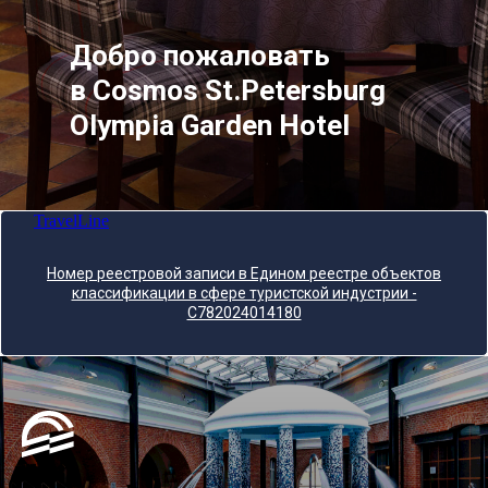
Добро пожаловать
в Cosmos St.Petersburg
Olympia Garden Hotel
TravelLine
Номер реестровой записи в Едином реестре объектов
классификации в сфере туристской индустрии -
С782024014180