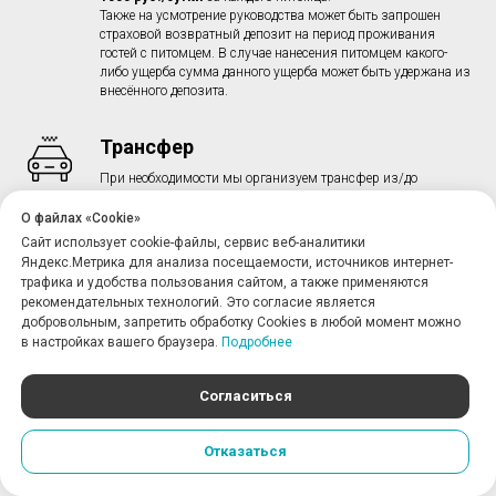
Также на усмотрение руководства может быть запрошен
страховой возвратный депозит на период проживания
гостей с питомцем. В случае нанесения питомцем какого-
либо ущерба сумма данного ущерба может быть удержана из
внесённого депозита.
Трансфер
При необходимости мы организуем трансфер из/до
аэропорта
О файлах «Cookie»
Сайт использует cookie-файлы, сервис веб-аналитики
Wi-fi на всей территории
Яндекс.Метрика для анализа посещаемости, источников интернет-
трафика и удобства пользования сайтом, а также применяются
Бесплатный скоростной интернет доступен на территории
рекомендательных технологий. Это согласие является
всего отеля и летней террасе
добровольным, запретить обработку Cookies в любой момент можно
в настройках вашего браузера.
Подробнее
Удобное месторасположение
Мы располагаемся в пешей доступности от основных
Согласиться
достопримечательностей Санкт-Петербурга
Отказаться