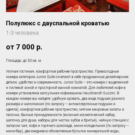
Полулюкс с двуспальной кроватью
1-3 человека
от 7 000
р.
Площадь: до 30 кв. м.
Уютная гостиная, комфортное рабочее пространство. Превосходные
номера категории Junior Suite сочетают в себе продуманные дизайнерские
детали, удобство и современность. Junior Suite – это номера с выделенной
и гостевой зоной и просторной ванной комнатой. Для любителей кофе в
номере установлена капсульная кофемашина Hausbrandt Guzzini. В
каждом номере вы найдете: удобную кровать, два вида подушек разного
размера и наполнения (по запросу – антиаллергенные подушки и
одеяла), комфортное рабочее пространство, мягкие махровые халаты и
тапочки, банные принадлежности (включая косметический набор,
шапочку для душа, наборы для чиcтки зубов и бритья), чайную станцию с
запасом чая, кофе и горячего шоколада, мини-холодильник (по запросу –
мини-бар), две ежедневно обновляемые бутылки минеральной воды,