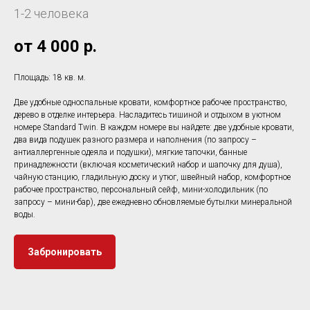
1-2 человека
от 4 000
р.
Площадь: 18 кв. м.
Две удобные односпальные кровати, комфортное рабочее пространство,
дерево в отделке интерьера. Насладитесь тишиной и отдыхом в уютном
номере Standard Twin. В каждом номере вы найдете: две удобные кровати,
два вида подушек разного размера и наполнения (по запросу –
антиаллергенные одеяла и подушки), мягкие тапочки, банные
принадлежности (включая косметический набор и шапочку для душа),
чайную станцию, гладильную доску и утюг, швейный набор, комфортное
рабочее пространство, персональный сейф, мини-холодильник (по
запросу – мини-бар), две ежедневно обновляемые бутылки минеральной
воды.
Забронировать